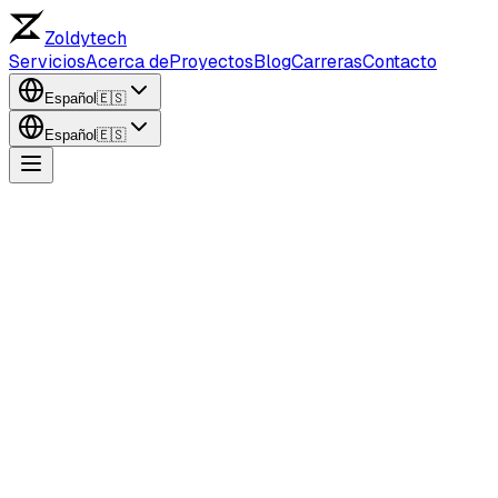
Zoldytech
Servicios
Acerca de
Proyectos
Blog
Carreras
Contacto
Español
🇪🇸
Español
🇪🇸